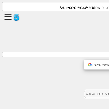
እዚ መርበብ ሓበሬታ ኣገደስቲ ኩኪስ
ገጽ
ምፍጣር
ጉጅለ
ምፍጣር
ጽሑፋት
ብጉግል ቀጽል
ኣጀንዳ
ምዝንጋዕ
ማሕበራዊ
መራኸቢታት