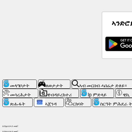
ዜና
ኣንድሮ
ነጻ
ምልክታት
ቻትጂፒቲ
ዊኪ
ርክባት
መላግቦታት
ጸወታታት
ኣብ መርበብ ሓበሬታ ድለዩ።
ጸወታታት
መሳረሕታት
ዌብዳይረክተሪ
Ip ምድላይ
ዊኪ
ጽሑፋት
ኣጀንዳ
ርክባት
ስርዓት ምሕደራ 
ኣብ
መርበብ
ሓበሬታ
ድለዩ።
እንኳዕ ደሓን መፁ!
እንኳዕ ደሓን መፁ!