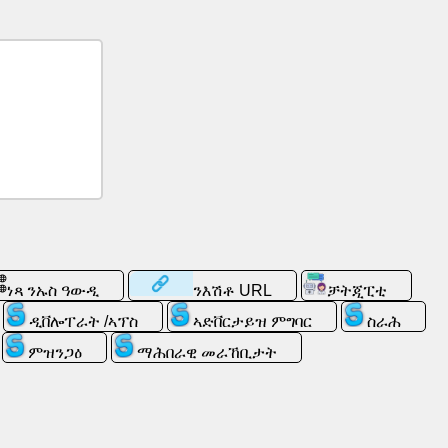
ነጻ ንኡስ ዓውዲ
ንእሽቶ URL
ቻትጂፒቲ
ዲቨሎፐራት /ኣፕስ
ኣድቨርታይዝ ምግባር
ስራሕ
ምዝንጋዕ
ማሕበራዊ መራኸቢታት