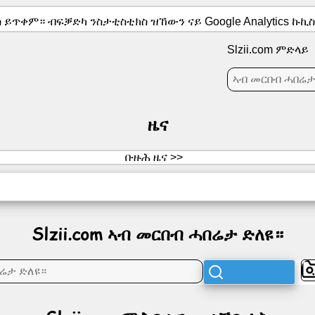
 ይጥቀም። ብፍቓድካ ንስታቲስቲክስ ዝኸውን ናይ Google Analytics ኩኪ
Slzii.com ምድላይ
ዜና
ቡዙሕ ዜና >>
Slzii.com ኣብ መርበብ ሓበሬታ ድለዩ።