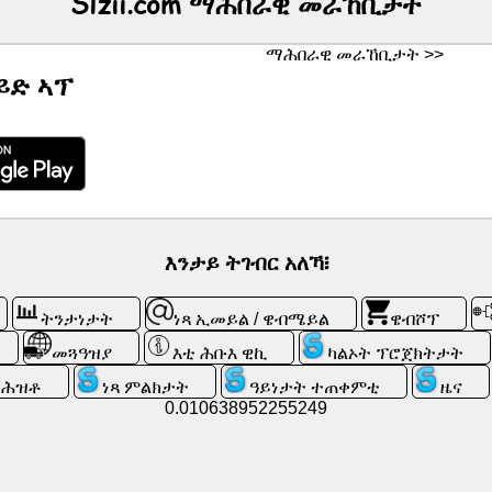
Slzii.com ማሕበራዊ መራኸቢታት
ማሕበራዊ መራኸቢታት >>
ይድ ኣፕ
እንታይ ትገብር አለኻ፧
ትንታነታት
ነጻ ኢመይል / ዌብሜይል
ዌብሾፕ
መጓዓዝያ
እቲ ሕቡእ ዊኪ
ካልኦት ፕሮጀክትታት
ትሕዝቶ
ነጻ ምልክታት
ዓይነታት ተጠቀምቲ
ዜና
0.010638952255249