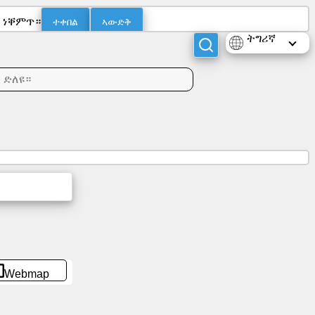
ተቀበል
ኣውድቅ
ስ ነቐምጥ።
ትግሪኛ
Webmap