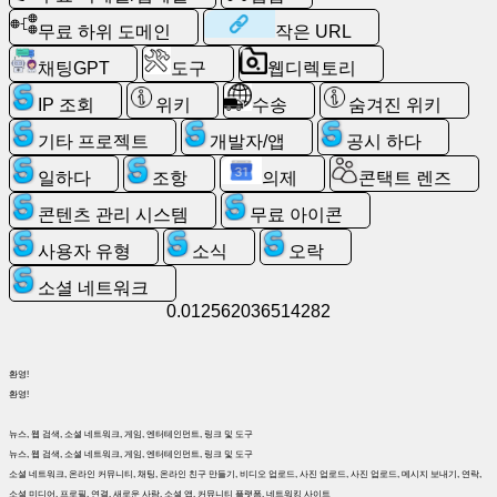
료
아
무료 하위 도메인
작은 URL
이
채팅GPT
도구
웹디렉토리
콘
IP 조회
위키
수송
숨겨진 위키
채
기타 프로젝트
개발자/앱
공시 하다
팅
GPT
일하다
조항
의제
콘택트 렌즈
콘텐츠 관리 시스템
무료 아이콘
위
사용자 유형
소식
오락
키
소셜 네트워크
0.012562036514282
콘
택
트
환영!
렌
환영!
즈
뉴스, 웹 검색, 소셜 네트워크, 게임, 엔터테인먼트, 링크 및 도구
뉴스, 웹 검색, 소셜 네트워크, 게임, 엔터테인먼트, 링크 및 도구
계
소셜 네트워크, 온라인 커뮤니티, 채팅, 온라인 친구 만들기, 비디오 업로드, 사진 업로드, 사진 업로드, 메시지 보내기, 연락,
략
소셜 미디어, 프로필, 연결, 새로운 사람, 소셜 앱, 커뮤니티 플랫폼, 네트워킹 사이트