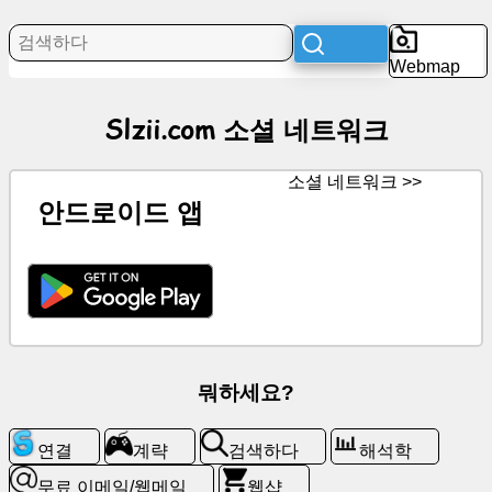
항
의
Webmap
제
Slzii.com 소셜 네트워크
오
락
소셜 네트워크 >>
안드로이드 앱
소
셜
네
트
워
크
뭐하세요?
소
식
연결
계략
검색하다
해석학
무
무료 이메일/웹메일
웹샵