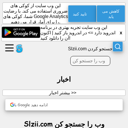
این وب سایت از کوکی های
کاهش می
ضروری استفاده می کند. با رضایت
تایید کنید
یابد
شما، کوکی های Google Analytics
را برای آمار قرار می دهیم.
یک
این وب سایت تجربه بهتری در برنامه
صفحه
x
اندروید دارد =>
در اندروید باز کنید
|
اکنون
ایجاد
آن را دانلود کنید!
کنید
Slzii.com جستجو کردن
گروه
ایجاد
کنید
اخبار
مقالات
بیشتر اخبار >>
با Google ادامه دهید
دستور
جلسه
Slzii.com وب را جستجو کن
سرگرمی