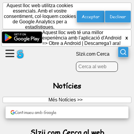
Aquest lloc web utilitza cookies
essencials. Amb el vostre
Acceptar
Declinar
consentiment, col·loquem cookies
de Google Analytics per a
Crea
estadístiques.
una
Aquest lloc web té una millor
pàgina
experiència amb l'aplicació d'Android
x
=>
Obre a Android
|
Descarrega'l ara!
Crear
Slzii.com Cerca
grup
Articles
Notícies
Agenda
Més Notícies >>
Continueu amb Google
Entreteniment
Xarxa
Slzii.com Cerca al web
social