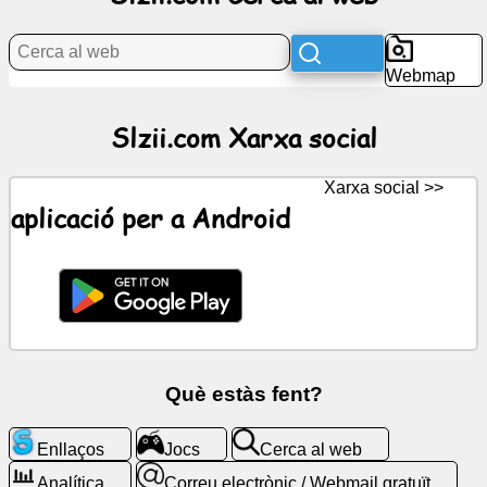
Notícies
Webmap
Icones
Slzii.com Xarxa social
gratuïtes
Xarxa social >>
ChatGPT
aplicació per a Android
Viqui
Contactes
Jocs
Què estàs fent?
Cerca
al
Enllaços
Jocs
Cerca al web
web
Analítica
Correu electrònic / Webmail gratuït