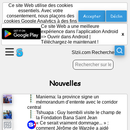
Ce site Web utilise des cookies
essentiels. Avec votre
Accepter
Déclin
consentement, nous plaçons des
cookies Google Analytics à des fins
Créer
statistiques.
Ce site Web a une meilleure
une
expérience dans l'application Android
x
page
=>
Ouvrir dans Android
|
Téléchargez-le maintenant !
Créer
Slzii.com Recherche
un
groupe
Nouvelles
Des
articles
Maniema: la province signe un
mémorandum d’entente avec le corridor
Ordre
central
Tshuapa : Guy Isembili visite le champ de
du
la Fondation Bana Saint Jean
jour
« Ce serait vraiment dommage... » :
comment Jérôme de Warzée a aidé