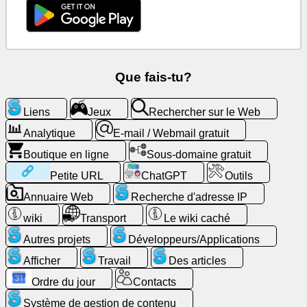
Rechercher
sur
le
Web
Que fais-tu?
E-
mail
Liens
Jeux
Rechercher sur le Web
/
Webmail
Analytique
E-mail / Webmail gratuit
gratuit
Boutique en ligne
Sous-domaine gratuit
Petite URL
ChatGPT
Outils
Analytique
Annuaire Web
Recherche d'adresse IP
Boutique
wiki
Transport
Le wiki caché
en
Autres projets
Développeurs/Applications
ligne
Afficher
Travail
Des articles
Développeurs/Applications
Ordre du jour
Contacts
Système de gestion de contenu