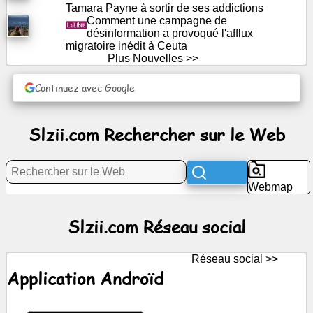
Tamara Payne à sortir de ses addictions
Divertissement
Comment une campagne de
désinformation a provoqué l'afflux
Réseau
migratoire inédit à Ceuta
Plus Nouvelles >>
social
Continuez avec Google
Nouvelles
Slzii.com Rechercher sur le Web
Icônes
gratuites
ChatGPT
Webmap
wiki
Slzii.com Réseau social
Contacts
Réseau social >>
Application Androïd
Jeux